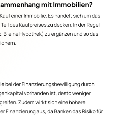
usammenhang mit Immobilien?
Klare Konditio
ein All-in-One
dstücksbewertung
 Kauf einer Immobilie. Es handelt sich um das
Mehr erfahre
los und zuverlässig
 Teil des Kaufpreises zu decken. In der Regel
z. B. eine Hypothek) zu ergänzen und so das
sichern.
le bei der Finanzierungsbewilligung durch
genkapital vorhanden ist, desto weniger
reifen. Zudem wirkt sich eine höhere
der Finanzierung aus, da Banken das Risiko für