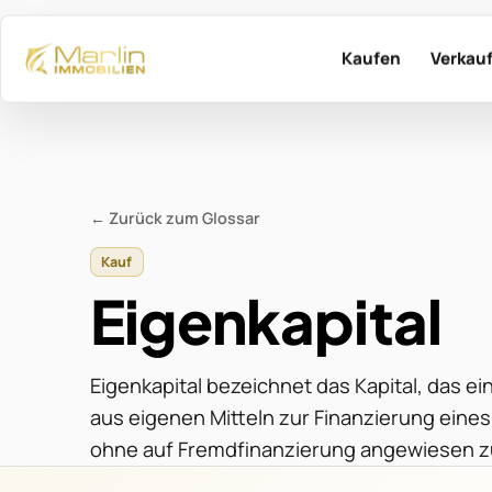
Kaufen
Verkau
Kaufe mit MARLIN
Verkau
Aktuelle Immob
Dien
← Zurück zum Glossar
Dienstleistung
Refe
Kauf
Eigenkapital
Immo
Immobilie gesucht?
Suchprofil erst
Tipp
Passende Treffer fi
Eigenkapital bezeichnet das Kapital, das 
aus eigenen Mitteln zur Finanzierung eines
Bewerte
ohne auf Fremdfinanzierung angewiesen zu
Immo
Kosten