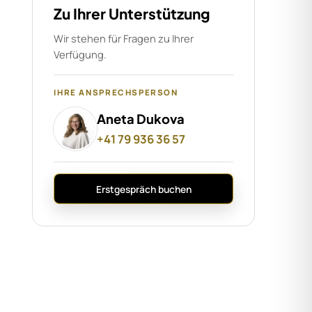
Zu Ihrer Unterstützung
nen, regionale Marktkenntnis und
-Service.
Wir stehen für Fragen zu Ihrer
n
Verfügung.
IHRE ANSPRECHSPERSON
Aneta Dukova
+41 79 936 36 57
Erstgespräch buchen