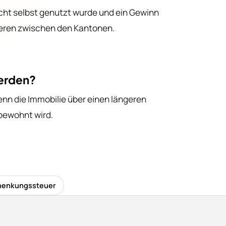
Klare Konditio
icht selbst genutzt wurde und ein Gewinn
ein All-in-One
dstücksbewertung
iieren zwischen den Kantonen.
Mehr erfahre
los und zuverlässig
werden?
wenn die Immobilie über einen längeren
 bewohnt wird.
henkungssteuer