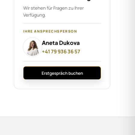
nen, regionale Marktkenntnis und
Wir stehen für Fragen zu Ihrer
-Service.
Verfügung.
n
IHRE ANSPRECHSPERSON
Aneta Dukova
+41 79 936 36 57
Erstgespräch buchen