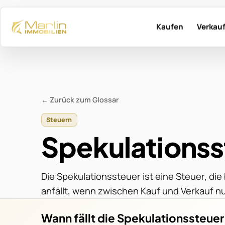
Kaufen
Verkau
Kaufe mit MARLIN
Verkau
Aktuelle Immob
Dien
← Zurück zum Glossar
Dienstleistung
Refe
Steuern
Spekulationss
Immo
Immobilie gesucht?
Suchprofil erst
Tipp
Passende Treffer fi
Die Spekulationssteuer ist eine Steuer, die
anfällt, wenn zwischen Kauf und Verkauf nu
Bewerte
Immo
Wann fällt die Spekulationssteuer
Kosten