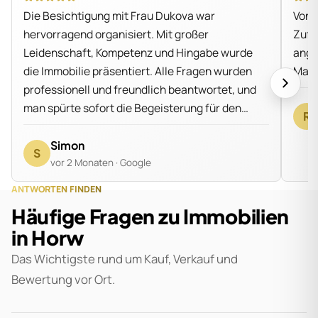
Die Besichtigung mit Frau Dukova war
Von 
hervorragend organisiert. Mit großer
Zufr
Leidenschaft, Kompetenz und Hingabe wurde
ange
die Immobilie präsentiert. Alle Fragen wurden
Marl
professionell und freundlich beantwortet, und
man spürte sofort die Begeisterung für den
R
Beruf. Vielen Dank für die angenehme und
informative Besichtigung, absolut
Simon
S
empfehlenswert!
vor 2 Monaten
·
Google
ANTWORTEN FINDEN
Häufige Fragen zu Immobilien
in Horw
Das Wichtigste rund um Kauf, Verkauf und
Bewertung vor Ort.