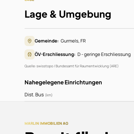
Lage & Umgebung
Gemeinde:
Gurmels
,
FR
Zur Anzeige der Kart
Google Map
ÖV-Erschliessung:
D - geringe Erschliessung
Karte 
Quelle: swisstopo / Bundesamt für Raumentwicklung (ARE)
Nahegelegene Einrichtungen
Dist. Bus
(
km
)
MARLIN IMMOBILIEN AG