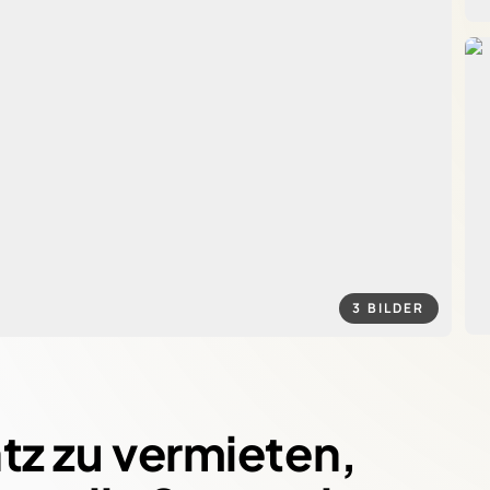
Klare Konditio
ein All-in-One
dstücksbewertung
Mehr erfahre
los und zuverlässig
3 BILDER
tz zu vermieten,