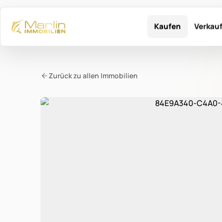
Kaufen
Verkau
Kaufe mit MARLIN
Verkau
Zurück zu allen Immobilien
Aktuelle Immob
Dien
Dienstleistung
Refe
Immo
Immobilie gesucht?
Suchprofil erst
Tipp
Passende Treffer fi
Bewerte
Immo
Kosten