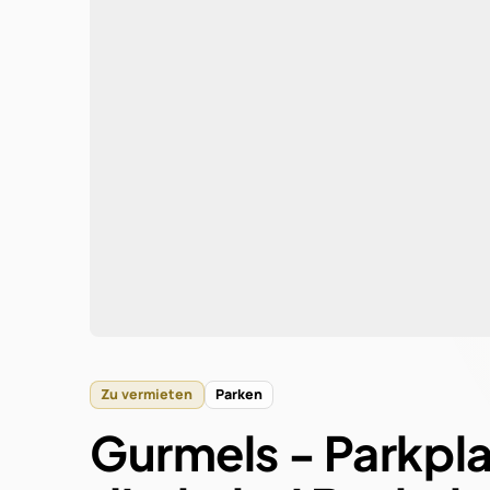
Grun
Kosten
Zu vermieten
Parken
Gurmels - Parkpla