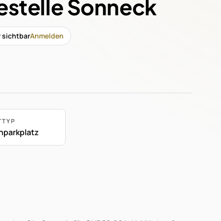
testelle Sonneck
r sichtbar
Anmelden
TTYP
nparkplatz