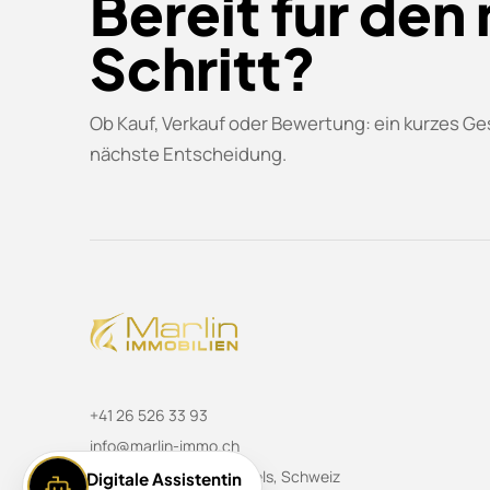
Bereit für den
Schritt?
Ob Kauf, Verkauf oder Bewertung: ein kurzes Ges
nächste Entscheidung.
+41 26 526 33 93
info@marlin-immo.ch
Holzacher 2, 3212 Gurmels, Schweiz
Digitale Assistentin