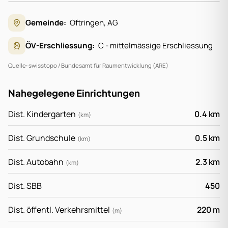
Gemeinde:
Oftringen
,
AG
Zur Anzeige der Karte ist Ihre Zustimmung für
Google Maps erforderlich.
ÖV-Erschliessung:
C - mittelmässige Erschliessung
Karte aktivieren
Quelle: swisstopo / Bundesamt für Raumentwicklung (ARE)
Nahegelegene Einrichtungen
Dist. Kindergarten
0.4
km
(
km
)
Dist. Grundschule
0.5
km
(
km
)
Dist. Autobahn
2.3
km
(
km
)
Dist. SBB
450
Dist. öffentl. Verkehrsmittel
220
m
(
m
)