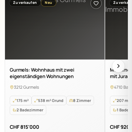
Zu verkaufen
Neu
Zu verkau
Gurmels: Wohnhaus mit zwei
Modernes 
eigenständigen Wohnungen
mit Jura-
3212 Gurmels
4710 Bals
175 m²
538 m² Grund
8 Zimmer
207 m²
2 Badezimmer
1 Badez
CHF 815'000
CHF 920