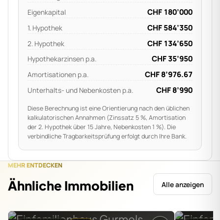
CHF
180’000
Eigenkapital
CHF
584’350
1. Hypothek
CHF
134’650
2. Hypothek
CHF
35’950
Hypothekarzinsen p.a.
CHF
8’976.67
Amortisationen p.a.
CHF
8’990
Unterhalts- und Nebenkosten p.a.
Diese Berechnung ist eine Orientierung nach den üblichen
kalkulatorischen Annahmen (Zinssatz 5 %, Amortisation
der 2. Hypothek über 15 Jahre, Nebenkosten 1 %). Die
verbindliche Tragbarkeitsprüfung erfolgt durch Ihre Bank.
MEHR ENTDECKEN
Ähnliche Immobilien
Alle anzeigen