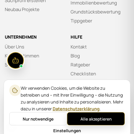
Suchprofil erstellen
Immobilienbewertung
Neubau Projekte
Grundstücksbewertung
Tippgeber
UNTERNEHMEN
HILFE
Über Uns
Kontakt
Kundenstimmen
Blog
Stellen
Ratgeber
Checklisten
FAQ
Wir verwenden Cookies, um die Website zu
Glossar
betreiben und – mit Ihrer Einwilligung – die Nutzung
zu analysieren und Inhalte zu personalisieren. Mehr
dazu in unserer
Datenschutzerklärung
.
©
2026
MARLIN Immobilien AG
Nur notwendige
Alle akzeptieren
Cookie-Einstellungen
DE
EN
FR
IT
Einstellungen