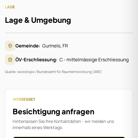
LAGE
Lage & Umgebung
Gemeinde:
Gurmels
,
FR
Zur Anzeige der Karte ist Ihre Zustimmung für
Google Maps erforderlich.
ÖV-Erschliessung:
C - mittelmässige Erschliessung
Karte aktivieren
Quelle: swisstopo / Bundesamt für Raumentwicklung (ARE)
INTERESSE?
Besichtigung anfragen
Hinterlassen Sie Ihre Kontaktdaten - wir melden uns
innerhalb eines Werktags.