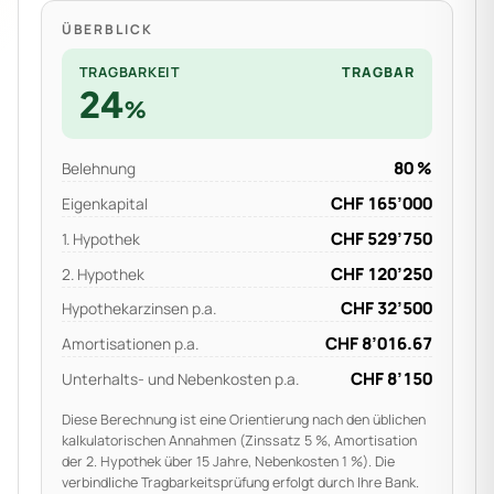
ÜBERBLICK
TRAGBARKEIT
TRAGBAR
24
%
80
%
Belehnung
CHF
165’000
Eigenkapital
CHF
529’750
1. Hypothek
CHF
120’250
2. Hypothek
CHF
32’500
Hypothekarzinsen p.a.
CHF
8’016.67
Amortisationen p.a.
CHF
8’150
Unterhalts- und Nebenkosten p.a.
Diese Berechnung ist eine Orientierung nach den üblichen
kalkulatorischen Annahmen (Zinssatz 5 %, Amortisation
der 2. Hypothek über 15 Jahre, Nebenkosten 1 %). Die
verbindliche Tragbarkeitsprüfung erfolgt durch Ihre Bank.