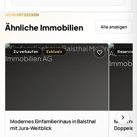
MEHR ENTDECKEN
Ähnliche Immobilien
Alle anzeigen
Zu verkaufen
Exklusiv
Reserviert
Modernes Einfamilienhaus in Balsthal
Modernes
mit Jura-Weitblick
Doppelein
in Thun