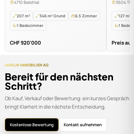
4710 Balsthal
3604 Th
207 m²
346 m² Grund
6.5 Zimmer
127 m²
1 Badezimmer
1 Badez
CHF 920'000
Preis auf
MARLIN IMMOBILIEN AG
Bereit für den nächsten
Schritt?
Ob Kauf, Verkauf oder Bewertung: ein kurzes Gespräch
bringt Klarheit in die nächste Entscheidung.
Kostenlose Bewertung
Kontakt aufnehmen